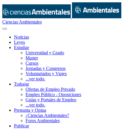
Ciencias Ambientales
Noticias
Leyes
Estudiar
Universidad y Grado
Master
Cursos
Jornadas y Congresos
Voluntariados y Viajes
...ver todo.
Trabajar
Ofertas de Empleo Privado
Empleo Público - Oposiciones
Guías y Portales de Empleo
...ver todo.
Pregunta y Opina
¿Ciencias Ambientales?
Foros Ambientales
Publicar