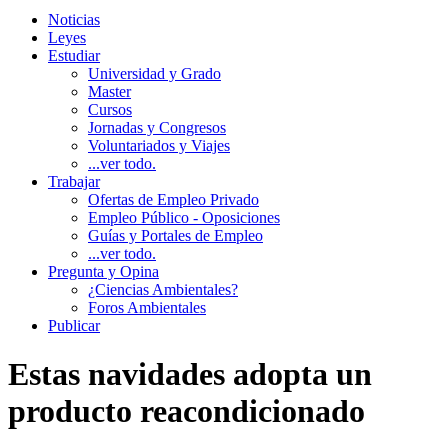
Noticias
Leyes
Estudiar
Universidad y Grado
Master
Cursos
Jornadas y Congresos
Voluntariados y Viajes
...ver todo.
Trabajar
Ofertas de Empleo Privado
Empleo Público - Oposiciones
Guías y Portales de Empleo
...ver todo.
Pregunta y Opina
¿Ciencias Ambientales?
Foros Ambientales
Publicar
Estas navidades adopta un
producto reacondicionado