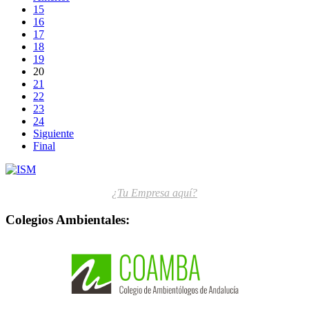
15
16
17
18
19
20
21
22
23
24
Siguiente
Final
¿Tu Empresa aquí?
Colegios Ambientales: