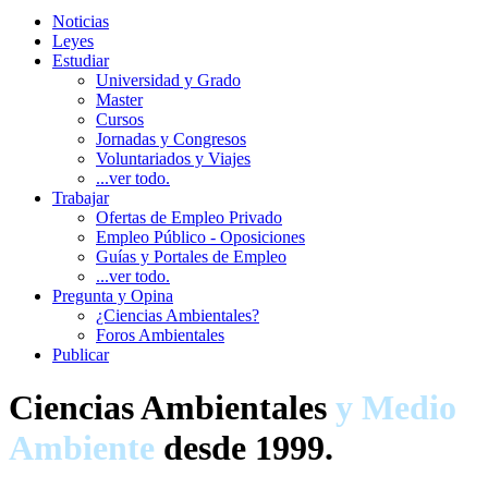
Noticias
Leyes
Estudiar
Universidad y Grado
Master
Cursos
Jornadas y Congresos
Voluntariados y Viajes
...ver todo.
Trabajar
Ofertas de Empleo Privado
Empleo Público - Oposiciones
Guías y Portales de Empleo
...ver todo.
Pregunta y Opina
¿Ciencias Ambientales?
Foros Ambientales
Publicar
Ciencias Ambientales
y Medio
Ambiente
desde 1999.