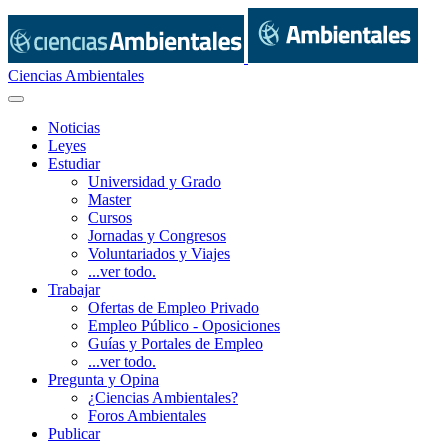
Ciencias Ambientales
Noticias
Leyes
Estudiar
Universidad y Grado
Master
Cursos
Jornadas y Congresos
Voluntariados y Viajes
...ver todo.
Trabajar
Ofertas de Empleo Privado
Empleo Público - Oposiciones
Guías y Portales de Empleo
...ver todo.
Pregunta y Opina
¿Ciencias Ambientales?
Foros Ambientales
Publicar