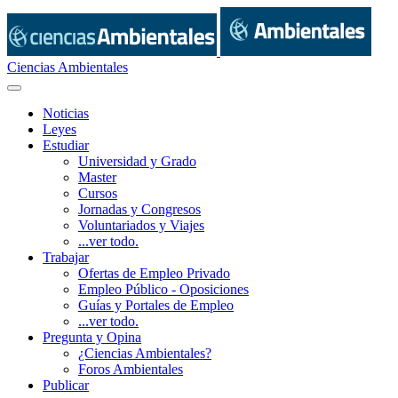
Ciencias Ambientales
Noticias
Leyes
Estudiar
Universidad y Grado
Master
Cursos
Jornadas y Congresos
Voluntariados y Viajes
...ver todo.
Trabajar
Ofertas de Empleo Privado
Empleo Público - Oposiciones
Guías y Portales de Empleo
...ver todo.
Pregunta y Opina
¿Ciencias Ambientales?
Foros Ambientales
Publicar