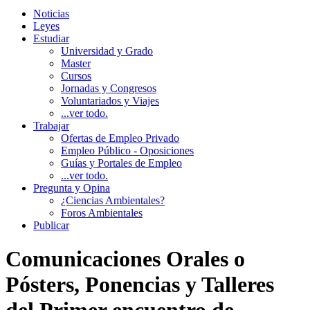
Noticias
Leyes
Estudiar
Universidad y Grado
Master
Cursos
Jornadas y Congresos
Voluntariados y Viajes
...ver todo.
Trabajar
Ofertas de Empleo Privado
Empleo Público - Oposiciones
Guías y Portales de Empleo
...ver todo.
Pregunta y Opina
¿Ciencias Ambientales?
Foros Ambientales
Publicar
Comunicaciones Orales o
Pósters, Ponencias y Talleres