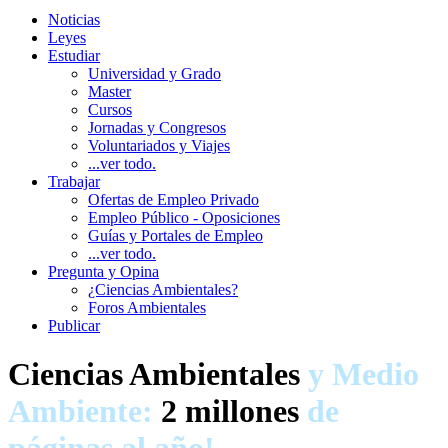
Noticias
Leyes
Estudiar
Universidad y Grado
Master
Cursos
Jornadas y Congresos
Voluntariados y Viajes
...ver todo.
Trabajar
Ofertas de Empleo Privado
Empleo Público - Oposiciones
Guías y Portales de Empleo
...ver todo.
Pregunta y Opina
¿Ciencias Ambientales?
Foros Ambientales
Publicar
Ciencias Ambientales
y Medio
Ambiente:
2 millones
de