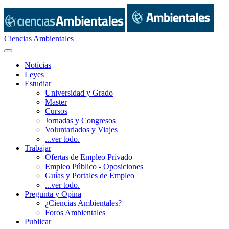
Ciencias Ambientales
Noticias
Leyes
Estudiar
Universidad y Grado
Master
Cursos
Jornadas y Congresos
Voluntariados y Viajes
...ver todo.
Trabajar
Ofertas de Empleo Privado
Empleo Público - Oposiciones
Guías y Portales de Empleo
...ver todo.
Pregunta y Opina
¿Ciencias Ambientales?
Foros Ambientales
Publicar