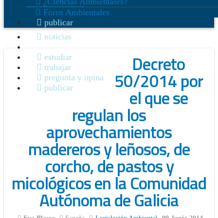
¿Ciencias Ambientales?
Foros Ambientales
publicar
noticias
leyes
Decreto
estudiar
trabajar
50/2014 por
pregunta y opina
publicar
el que se
regulan los
aprovechamientos
madereros y leñosos, de
corcho, de pastos y
micológicos en la Comunidad
Autónoma de Galicia