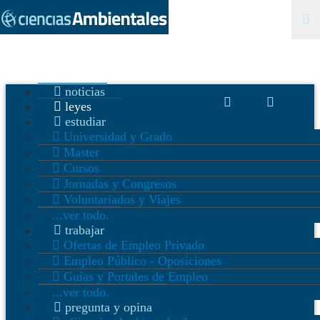
noticias
leyes
estudiar
Universidad y Grado
Master
Cursos
Jornadas y Congresos
Voluntariados y Viajes
...ver todo.
trabajar
Ofertas de Empleo Privado
Empleo Público - Oposiciones
Guías y Portales de Empleo
...ver todo.
pregunta y opina