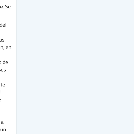
te
. Se
del
as
ón, en
o de
sos
nte
l
e
 a
 un