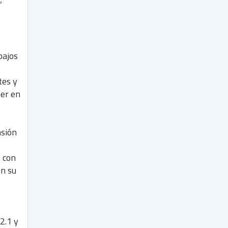
”
bajos
tes y
ner en
nsión
s con
en su
2.1 y