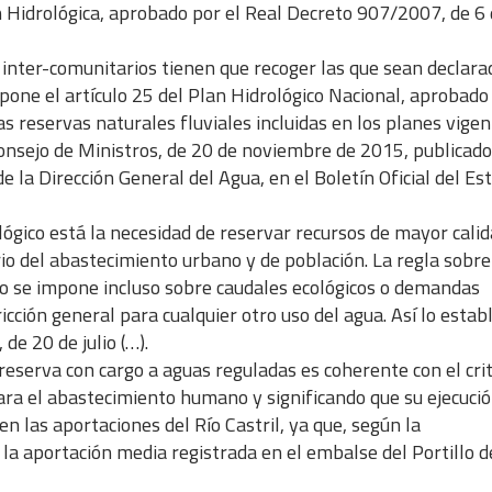
n Hidrológica, aprobado por el Real Decreto 907/2007, de 6
inter-comunitarios tienen que recoger las que sean declara
pone el artículo 25 del Plan Hidrológico Nacional, aprobado
 las reservas naturales fluviales incluidas en los planes vige
Consejo de Ministros, de 20 de noviembre de 2015, publicado
e la Dirección General del Agua, en el Boletín Oficial del Es
lógico está la necesidad de reservar recursos de mayor calid
ario del abastecimiento urbano y de población. La regla sobre
o se impone incluso sobre caudales ecológicos o demandas
ción general para cualquier otro uso del agua. Así lo estab
 de 20 de julio (…).
eserva con cargo a aguas reguladas es coherente con el crit
para el abastecimiento humano y significando que su ejecuci
n las aportaciones del Río Castril, ya que, según la
e la aportación media registrada en el embalse del Portillo 