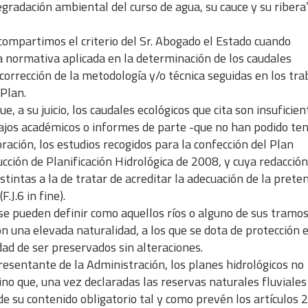
degradación ambiental del curso de agua, su cauce y su ribera
 compartimos el criterio del Sr. Abogado el Estado cuando
a normativa aplicada en la determinación de los caudales
corrección de la metodología y/o técnica seguidas en los tra
 Plan.
ue, a su juicio, los caudales ecológicos que cita son insuficien
abajos académicos o informes de parte -que no han podido te
ración, los estudios recogidos para la confección del Plan
rucción de Planificación Hidrológica de 2008, y cuya redacción
tintas a la de tratar de acreditar la adecuación de la prete
.J.6 in fine).
 se pueden definir como aquellos ríos o alguno de sus tramo
n una elevada naturalidad, a los que se dota de protección 
idad de ser preservados sin alteraciones.
resentante de la Administración, los planes hidrológicos no
sino que, una vez declaradas las reservas naturales fluviales
 su contenido obligatorio tal y como prevén los artículos 2