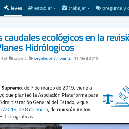
leyes
estudiar
trabajar
pregunta y 
s caudales ecológicos en la revis
Planes Hidrólogicos
ntal
España
Legislación Ambiental
11 Abril 2019
l Supremo
, de 7 de marzo de 2019, viene a
ivo que planteó la Asociación Plataforma para
a Administración General del Estado, y que
 1/2016, de 8 de enero
, de
revisión de los
s hidrográficas.