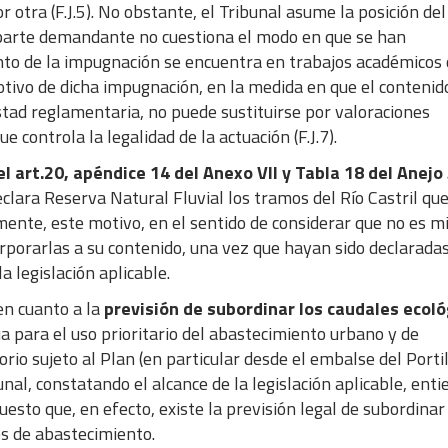
 otra (F.J.5). No obstante, el Tribunal asume la posición del
 parte demandante no cuestiona el modo en que se han
nto de la impugnación se encuentra en trabajos académicos 
otivo de dicha impugnación, en la medida en que el contenid
stad reglamentaria, no puede sustituirse por valoraciones
e controla la legalidad de la actuación (F.J.7).
l art.20, apéndice 14 del Anexo VII y Tabla 18 del Anejo
eclara Reserva Natural Fluvial los tramos del Río Castril qu
almente, este motivo, en el sentido de considerar que no es m
corporarlas a su contenido, una vez que hayan sido declarada
 legislación aplicable.
en cuanto a la
previsión de subordinar los caudales ecoló
gua para el uso prioritario del abastecimiento urbano y de
rio sujeto al Plan (en particular desde el embalse del Portil
nal, constatando el alcance de la legislación aplicable, ent
to que, en efecto, existe la previsión legal de subordinar
es de abastecimiento.