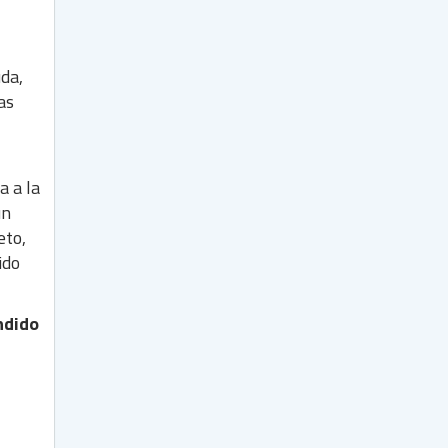
uda,
as
a a la
un
eto,
ido
ndido