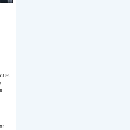
antes
o
se
ar