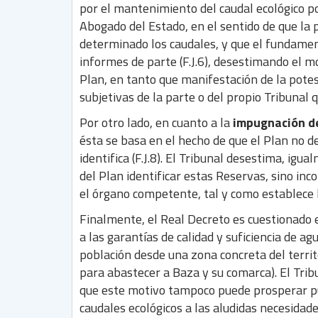
por el mantenimiento del caudal ecológico por
Abogado del Estado, en el sentido de que la
determinado los caudales, y que el fundame
informes de parte (F.J.6), desestimando el m
Plan, en tanto que manifestación de la pote
subjetivas de la parte o del propio Tribunal qu
Por otro lado, en cuanto a la
impugnación de
ésta se basa en el hecho de que el Plan no d
identifica (F.J.8). El Tribunal desestima, igu
del Plan identificar estas Reservas, sino in
el órgano competente, tal y como establece la
Finalmente, el Real Decreto es cuestionado 
a las garantías de calidad y suficiencia de a
población desde una zona concreta del territo
para abastecer a Baza y su comarca). El Tribu
que este motivo tampoco puede prosperar pues
caudales ecológicos a las aludidas necesidad