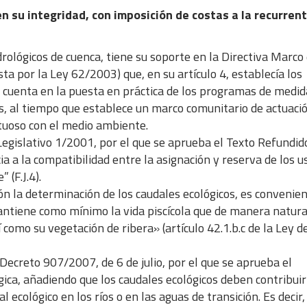
en su integridad, con imposición de costas a la recurren
ológicos de cuenca, tiene su soporte en la Directiva Marco 
a por la Ley 62/2003) que, en su artículo 4, establecía los
 cuenta en la puesta en práctica de los programas de medid
os, al tiempo que establece un marco comunitario de actuaci
etuoso con el medio ambiente.
Legislativo 1/2001, por el que se aprueba el Texto Refundid
a a la compatibilidad entre la asignación y reserva de los u
 (F.J.4).
n la determinación de los caudales ecológicos, es convenie
antiene como mínimo la vida piscícola que de manera natura
í como su vegetación de ribera» (artículo 42.1.b.c de la Ley d
 Decreto 907/2007, de 6 de julio, por el que se aprueba el
ica, añadiendo que los caudales ecológicos deben contribuir
 ecológico en los ríos o en las aguas de transición. Es decir,