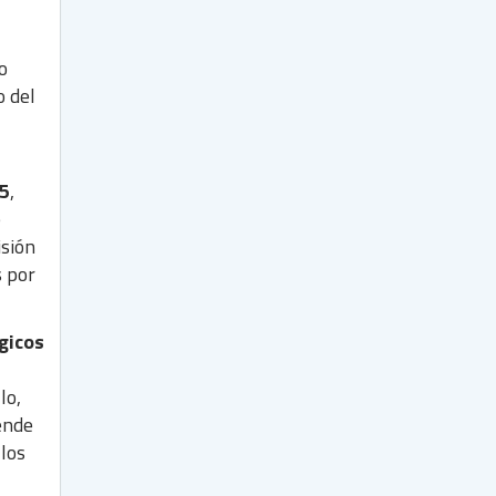
o
o del
 5
,
e
isión
s por
gicos
lo,
iende
 los