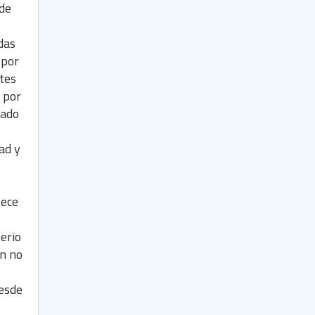
 de
das
 por
ntes
 por
tado
ad y
lece
erio
ón no
desde