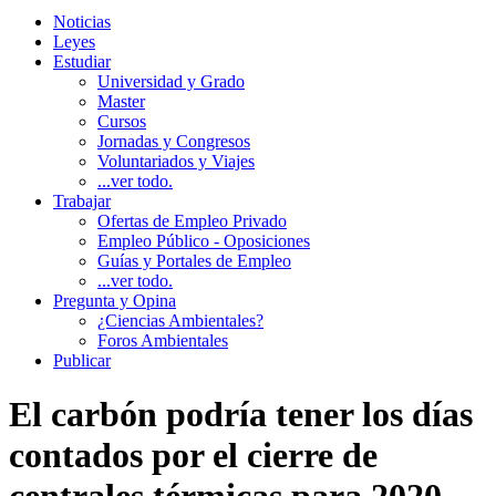
Noticias
Leyes
Estudiar
Universidad y Grado
Master
Cursos
Jornadas y Congresos
Voluntariados y Viajes
...ver todo.
Trabajar
Ofertas de Empleo Privado
Empleo Público - Oposiciones
Guías y Portales de Empleo
...ver todo.
Pregunta y Opina
¿Ciencias Ambientales?
Foros Ambientales
Publicar
El carbón podría tener los días
contados por el cierre de