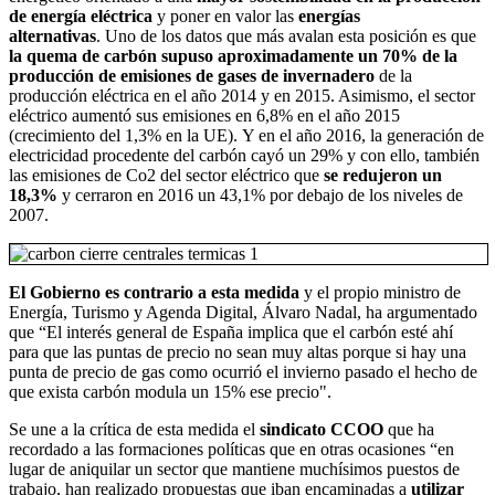
de energía eléctrica
y poner en valor las
energías
alternativas
. Uno de los datos que más avalan esta posición es que
la quema de carbón supuso aproximadamente un 70% de la
producción de emisiones de gases de invernadero
de la
producción eléctrica en el año 2014 y en 2015. Asimismo, el sector
eléctrico aumentó sus emisiones en 6,8% en el año 2015
(crecimiento del 1,3% en la UE). Y en el año 2016, la generación de
electricidad procedente del carbón cayó un 29% y con ello, también
las emisiones de Co2 del sector eléctrico que
se redujeron un
18,3%
y cerraron en 2016 un 43,1% por debajo de los niveles de
2007.
El Gobierno es contrario a esta medida
y el propio ministro de
Energía, Turismo y Agenda Digital, Álvaro Nadal, ha argumentado
que “El interés general de España implica que el carbón esté ahí
para que las puntas de precio no sean muy altas porque si hay una
punta de precio de gas como ocurrió el invierno pasado el hecho de
que exista carbón modula un 15% ese precio".
Se une a la crítica de esta medida el
sindicato CCOO
que ha
recordado a las formaciones políticas que en otras ocasiones “en
lugar de aniquilar un sector que mantiene muchísimos puestos de
trabajo, han realizado propuestas que iban encaminadas a
utilizar