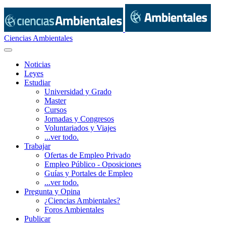
Ciencias Ambientales
Noticias
Leyes
Estudiar
Universidad y Grado
Master
Cursos
Jornadas y Congresos
Voluntariados y Viajes
...ver todo.
Trabajar
Ofertas de Empleo Privado
Empleo Público - Oposiciones
Guías y Portales de Empleo
...ver todo.
Pregunta y Opina
¿Ciencias Ambientales?
Foros Ambientales
Publicar