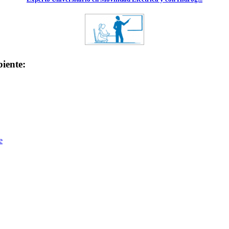
iente:
e