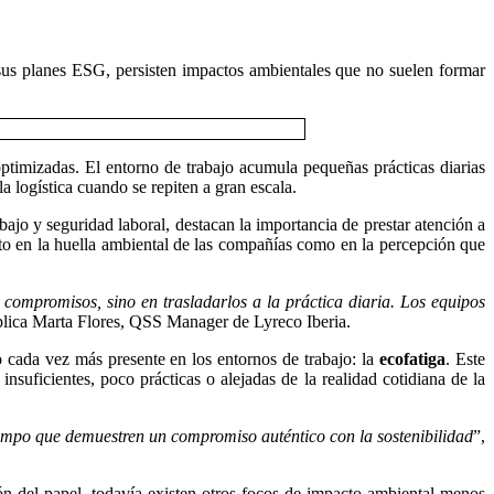
sus planes ESG, persisten impactos ambientales que no suelen formar
ptimizadas. El entorno de trabajo acumula pequeñas prácticas diarias
 logística cuando se repiten a gran escala.
bajo y seguridad laboral, destacan la importancia de prestar atención a
nto en la huella ambiental de las compañías como en la percepción que
o compromisos, sino en trasladarlos a la práctica diaria. Los equipos
plica Marta Flores, QSS Manager de Lyreco Iberia.
 cada vez más presente en los entornos de trabajo: la
ecofatiga
. Este
suficientes, poco prácticas o alejadas de la realidad cotidiana de la
tiempo que demuestren un compromiso auténtico con la sostenibilidad
”,
 del papel, todavía existen otros focos de impacto ambiental menos