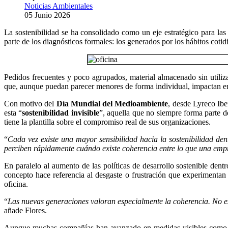
Noticias Ambientales
05 Junio 2026
La sostenibilidad se ha consolidado como un eje estratégico para l
parte de los diagnósticos formales: los generados por los hábitos cotidi
Pedidos frecuentes y poco agrupados, material almacenado sin utiliz
que, aunque puedan parecer menores de forma individual, impactan en l
Con motivo del
Día Mundial del Medioambiente
, desde Lyreco Ibe
esta “
sostenibilidad invisible
”, aquella que no siempre forma parte d
tiene la plantilla sobre el compromiso real de sus organizaciones.
“
Cada vez existe una mayor sensibilidad hacia la sostenibilidad dent
perciben rápidamente cuándo existe coherencia entre lo que una empr
En paralelo al aumento de las políticas de desarrollo sostenible de
concepto hace referencia al desgaste o frustración que experimentan 
oficina.
“
Las nuevas generaciones valoran especialmente la coherencia. No esp
añade Flores.
Aunque muchas compañías han avanzado en medidas visibles como la 