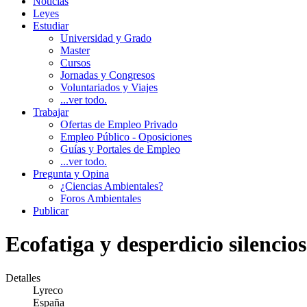
Noticias
Leyes
Estudiar
Universidad y Grado
Master
Cursos
Jornadas y Congresos
Voluntariados y Viajes
...ver todo.
Trabajar
Ofertas de Empleo Privado
Empleo Público - Oposiciones
Guías y Portales de Empleo
...ver todo.
Pregunta y Opina
¿Ciencias Ambientales?
Foros Ambientales
Publicar
Ecofatiga y desperdicio silencio
Detalles
Lyreco
España