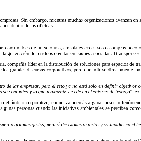
as empresas. Sin embargo, mientras muchas organizaciones avanzan en 
anos dentro de las oficinas.
ar, consumibles de un solo uso, embalajes excesivos o compras poco o
a generación de residuos o en las emisiones asociadas al transporte y la
ria, compañía líder en la distribución de soluciones para espacios de tra
e los grandes discursos corporativos, pero que influye directamente ta
ro de las empresas, pero el reto ya no está solo en definir objetivos 
esa comunica y lo que realmente sucede en el entorno de trabajo
”, ex
ntro del ámbito corporativo, comienza además a ganar peso un fenómeno
algunas personas cuando las iniciativas ambientales se perciben como in
eran grandes gestos, pero sí decisiones realistas y sostenidas en el 
compra de productos y servicios de economía circular o la reducción