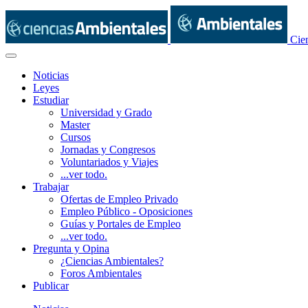
Cie
Noticias
Leyes
Estudiar
Universidad y Grado
Master
Cursos
Jornadas y Congresos
Voluntariados y Viajes
...ver todo.
Trabajar
Ofertas de Empleo Privado
Empleo Público - Oposiciones
Guías y Portales de Empleo
...ver todo.
Pregunta y Opina
¿Ciencias Ambientales?
Foros Ambientales
Publicar