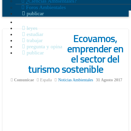
¿Ciencias Ambientales?
Foros Ambientales
publicar
noticias
leyes
Ecovamos,
estudiar
trabajar
emprender en
pregunta y opina
publicar
el sector del
turismo sostenible
Comunicae
España
Noticias Ambientales
31 Agosto 2017