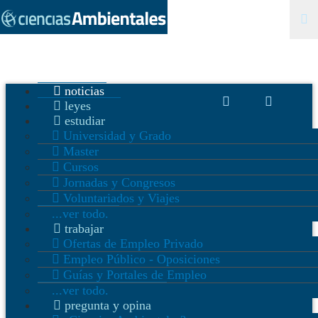
noticias
leyes
estudiar
Universidad y Grado
Master
Cursos
Jornadas y Congresos
Voluntariados y Viajes
...ver todo.
trabajar
Ofertas de Empleo Privado
Empleo Público - Oposiciones
Guías y Portales de Empleo
...ver todo.
pregunta y opina