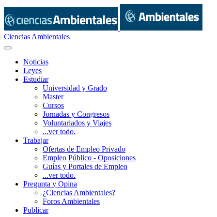
Ciencias Ambientales
Noticias
Leyes
Estudiar
Universidad y Grado
Master
Cursos
Jornadas y Congresos
Voluntariados y Viajes
...ver todo.
Trabajar
Ofertas de Empleo Privado
Empleo Público - Oposiciones
Guías y Portales de Empleo
...ver todo.
Pregunta y Opina
¿Ciencias Ambientales?
Foros Ambientales
Publicar