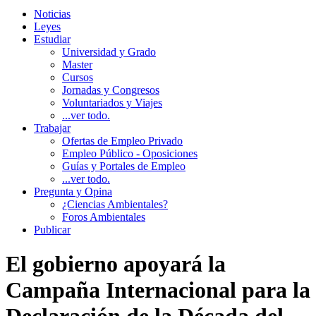
Noticias
Leyes
Estudiar
Universidad y Grado
Master
Cursos
Jornadas y Congresos
Voluntariados y Viajes
...ver todo.
Trabajar
Ofertas de Empleo Privado
Empleo Público - Oposiciones
Guías y Portales de Empleo
...ver todo.
Pregunta y Opina
¿Ciencias Ambientales?
Foros Ambientales
Publicar
El gobierno apoyará la
Campaña Internacional para la