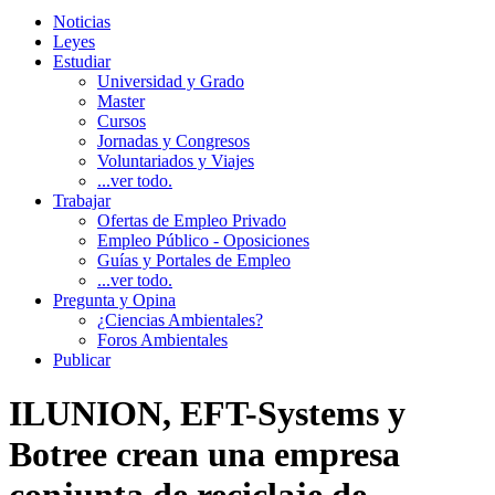
Noticias
Leyes
Estudiar
Universidad y Grado
Master
Cursos
Jornadas y Congresos
Voluntariados y Viajes
...ver todo.
Trabajar
Ofertas de Empleo Privado
Empleo Público - Oposiciones
Guías y Portales de Empleo
...ver todo.
Pregunta y Opina
¿Ciencias Ambientales?
Foros Ambientales
Publicar
ILUNION, EFT-Systems y
Botree crean una empresa