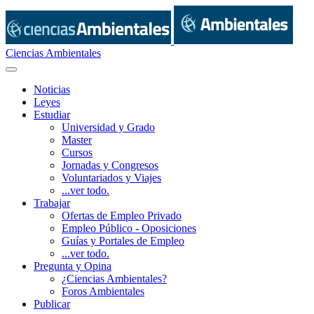
Ciencias Ambientales
Noticias
Leyes
Estudiar
Universidad y Grado
Master
Cursos
Jornadas y Congresos
Voluntariados y Viajes
...ver todo.
Trabajar
Ofertas de Empleo Privado
Empleo Público - Oposiciones
Guías y Portales de Empleo
...ver todo.
Pregunta y Opina
¿Ciencias Ambientales?
Foros Ambientales
Publicar