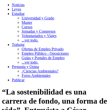
Noticias
Leyes
Estudiar
Universidad y Grado
Master
Cursos
Jornadas y Congresos
Voluntariados y Viajes
...ver todo.
Trabajar
Ofertas de Empleo Privado
Empleo Público - Oposiciones
Guías y Portales de Empleo
...ver todo.
Pregunta y Opina
¿Ciencias Ambientales?
Foros Ambientales
Publicar
“La sostenibilidad es una
carrera de fondo, una forma de