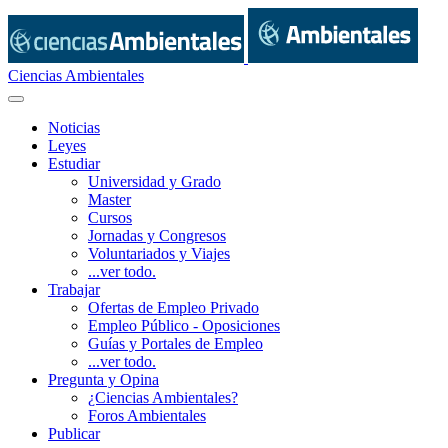
Ciencias Ambientales
Noticias
Leyes
Estudiar
Universidad y Grado
Master
Cursos
Jornadas y Congresos
Voluntariados y Viajes
...ver todo.
Trabajar
Ofertas de Empleo Privado
Empleo Público - Oposiciones
Guías y Portales de Empleo
...ver todo.
Pregunta y Opina
¿Ciencias Ambientales?
Foros Ambientales
Publicar