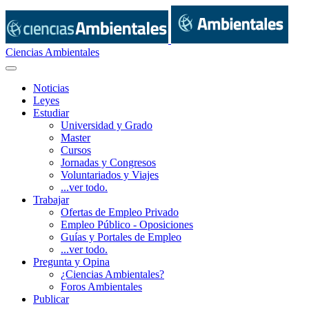
Ciencias Ambientales
Noticias
Leyes
Estudiar
Universidad y Grado
Master
Cursos
Jornadas y Congresos
Voluntariados y Viajes
...ver todo.
Trabajar
Ofertas de Empleo Privado
Empleo Público - Oposiciones
Guías y Portales de Empleo
...ver todo.
Pregunta y Opina
¿Ciencias Ambientales?
Foros Ambientales
Publicar