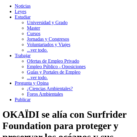
Noticias
Leyes
Estudiar
Universidad y Grado
Master
Cursos
Jornadas y Congresos
Voluntariados y Viajes
...ver todo.
Trabajar
Ofertas de Empleo Privado
Empleo Público - Oposiciones
Guías y Portales de Empleo
...ver todo.
Pregunta y Opina
¿Ciencias Ambientales?
Foros Ambientales
Publicar
OKAÏDI se alía con Surfrider
Foundation para proteger y