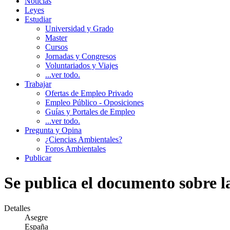
Noticias
Leyes
Estudiar
Universidad y Grado
Master
Cursos
Jornadas y Congresos
Voluntariados y Viajes
...ver todo.
Trabajar
Ofertas de Empleo Privado
Empleo Público - Oposiciones
Guías y Portales de Empleo
...ver todo.
Pregunta y Opina
¿Ciencias Ambientales?
Foros Ambientales
Publicar
Se publica el documento sobre l
Detalles
Asegre
España