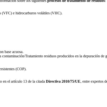
Información sobre los siguientes
procesos de tratamiento de residuos
:
s (VFC) e hidrocarburos volátiles (VHC).
con base acuosa.
a contaminación/Tratamiento residuos producidos en la depuración de 
rsistentes (COP).
 en el artículo 13 de la citada
Directiva 2010/75/UE
, entre expertos d