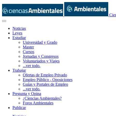
Cie
Noticias
Leyes
Estudiar
Universidad y Grado
Master
Cursos
Jornadas y Congresos
Voluntariados y Viajes
...ver todo.
Trabajar
Ofertas de Empleo Privado
Empleo Público - Oposiciones
Guías y Portales de Empleo
...ver todo.
Pregunta y Opina
¿Ciencias Ambientales?
Foros Ambientales
Publicar