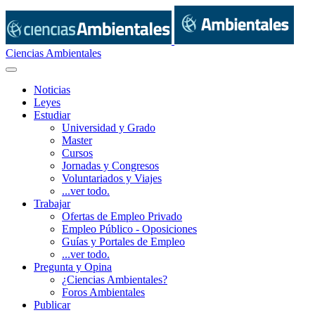
Ciencias Ambientales
Noticias
Leyes
Estudiar
Universidad y Grado
Master
Cursos
Jornadas y Congresos
Voluntariados y Viajes
...ver todo.
Trabajar
Ofertas de Empleo Privado
Empleo Público - Oposiciones
Guías y Portales de Empleo
...ver todo.
Pregunta y Opina
¿Ciencias Ambientales?
Foros Ambientales
Publicar