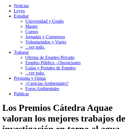
Noticias
Leyes
Estudiar
Universidad y Grado
Master
Cursos
Jornadas y Congresos
Voluntariados y Viajes
...ver todo.
Trabajar
Ofertas de Empleo Privado
Empleo Público - Oposiciones
Guías y Portales de Empleo
...ver todo.
Pregunta y Opina
¿Ciencias Ambientales?
Foros Ambientales
Publicar
Los Premios Cátedra Aquae
valoran los mejores trabajos de