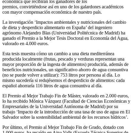
económica que recibirán los ganadores de los
premios, convirtiéndose así en uno de los galardones académicos
con mayor compensación económica de nuestro país.
La investigación ‘Impactos ambientales y nutricionales del cambio
de dieta y desperdicio alimentario en España’ del ingeniero
agrónomo Alejandro Blas (Universidad Politécnica de Madrid) ha
ganado el Premio a la Mejor Tesis Doctoral en Economía del Agua,
valorado en 4.000 euros.
Esta tesis muestra cómo un cambio a una dieta mediterránea
producida localmente (frutas, pescado y verduras representan una
mayor proporción de la ingesta de alimentos) produciría, además de
beneficios nutricionales, un significativo ahorro de agua consuntiva
(no se puede volver a utilizar): 753 litros por persona al día. Lo
mismo sucedería si redujésemos el desperdicio de alimentos: cada
español ahorraría 116 litros de agua consuntiva al día.
El Premio al Mejor Trabajo Fin de Máster, valorado en 2.000 euros,
lo ha recibido Mónica Vázquez (Facultad de Ciencias Económicas y
Empresariales de la Universidad Autónoma de Madrid) por su
trabajo ‘Impacto de la introducción de una tasa de uso de agua en El
Salvador sobre la sostenibilidad ambiental de los recursos hídricos’.
Por último, el Premio al Mejor Trabajo Fin de Grado, dotado con
1.000 euros, ha recaído en Aina Valls (Escuela Técnica Superior de