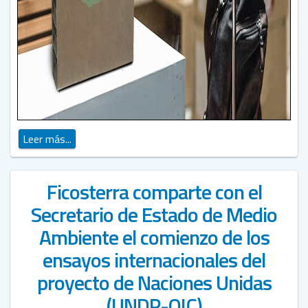
Leer más...
Ficosterra comparte con el
Secretario de Estado de Medio
Ambiente el comienzo de los
ensayos internacionales del
proyecto de Naciones Unidas
(UNDP-OIC)